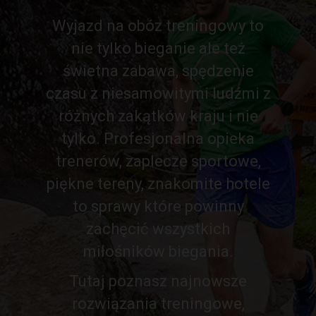
Wyjazd na obóz treningowy to
nie tylko bieganie ale też
świetna zabawa, spędzenie
czasu z niesamowitymi ludźmi z
różnych zakątków kraju i nie
tylko. Profesjonalna opieka
trenerów, zaplecze sportowe,
piękne tereny, znakomite hotele
to sprawy które powinny
zachęcić wszystkich
miłośników biegania.
Tutaj poznasz najnowsze
rozwiązania treningowe,