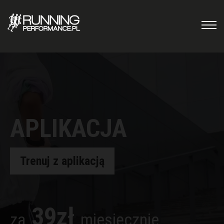
APLIKACJA
Trenuj z aplikacją
39zł
za
miesięcznie