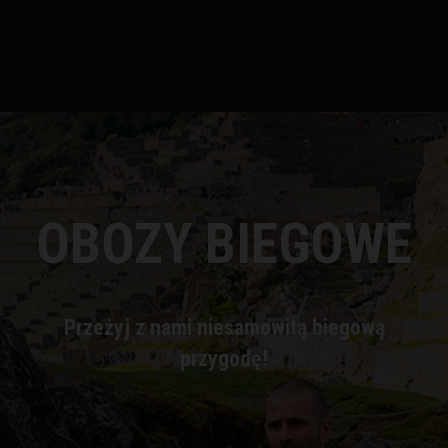
OBOZY BIEGOWE
Przeżyj z nami niesamowitą biegową
przygodę!