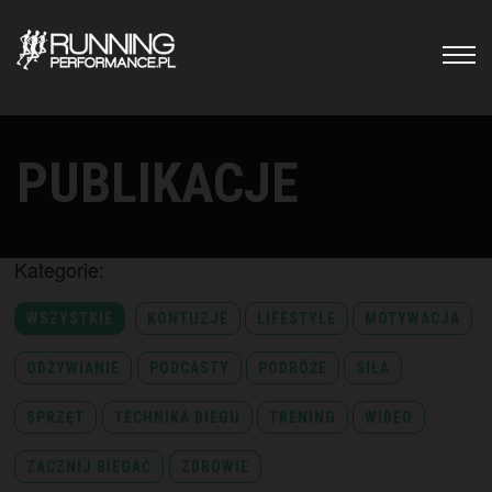
PUBLIKACJE
Kategorie:
WSZYSTKIE
KONTUZJE
LIFESTYLE
MOTYWACJA
ODŻYWIANIE
PODCASTY
PODRÓŻE
SIŁA
SPRZĘT
TECHNIKA BIEGU
TRENING
WIDEO
ZACZNIJ BIEGAĆ
ZDROWIE