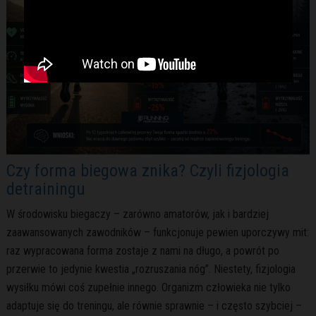
Czy forma biegowa znika? Czyli fizjologia
detrainingu
W środowisku biegaczy – zarówno amatorów, jak i bardziej
zaawansowanych zawodników – funkcjonuje pewien uporczywy mit:
raz wypracowana forma zostaje z nami na długo, a powrót po
przerwie to jedynie kwestia „rozruszania nóg”. Niestety, fizjologia
wysiłku mówi coś zupełnie innego. Organizm człowieka nie tylko
adaptuje się do treningu, ale równie sprawnie – i często szybciej –