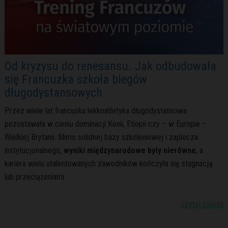
Od kryzysu do renesansu. Jak odbudowała
się Francuzka szkoła biegów
długodystansowych
Przez wiele lat francuska lekkoatletyka długodystansowa
pozostawała w cieniu dominacji Kenii, Etiopii czy – w Europie –
Wielkiej Brytanii. Mimo solidnej bazy szkoleniowej i zaplecza
instytucjonalnego,
wyniki międzynarodowe były nierówne
, a
kariera wielu utalentowanych zawodników kończyła się stagnacją
lub przeciążeniami.
czytaj całość