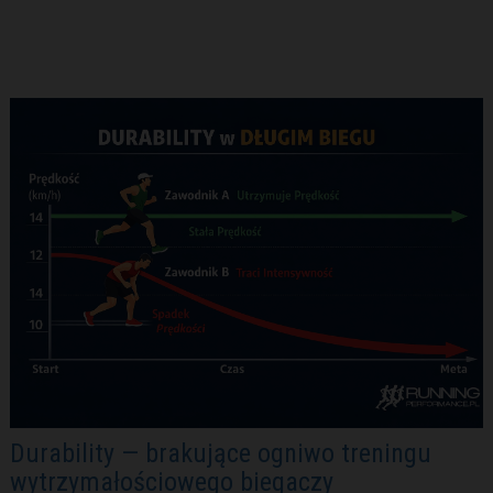
Durability — brakujące ogniwo treningu
wytrzymałościowego biegaczy