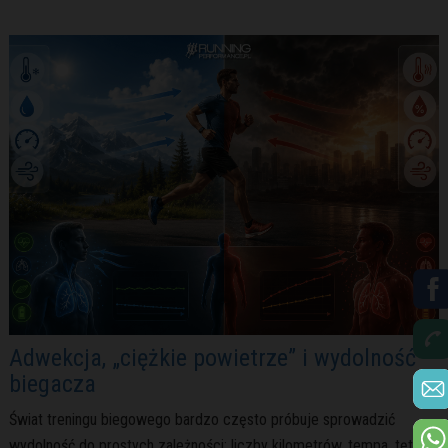
Adwekcja, „ciężkie powietrze” i wydolność
biegacza
Świat treningu biegowego bardzo często próbuje sprowadzić
wydolność do prostych zależności: liczby kilometrów, tempa, tętna,