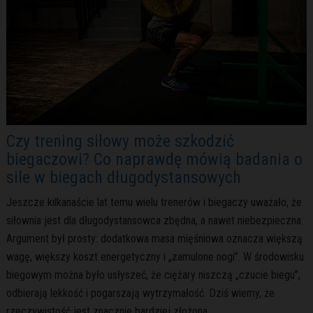
Czy trening siłowy może szkodzić
biegaczowi? Co naprawdę mówią badania o
sile w biegach długodystansowych
Jeszcze kilkanaście lat temu wielu trenerów i biegaczy uważało, że
siłownia jest dla długodystansowca zbędna, a nawet niebezpieczna.
Argument był prosty: dodatkowa masa mięśniowa oznacza większą
wagę, większy koszt energetyczny i „zamulone nogi”. W środowisku
biegowym można było usłyszeć, że ciężary niszczą „czucie biegu”,
odbierają lekkość i pogarszają wytrzymałość. Dziś wiemy, że
rzeczywistość jest znacznie bardziej złożona.