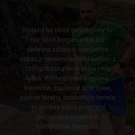
Wyjazd na obóz treningowy to
nie tylko bieganie ale też
świetna zabawa, spędzenie
czasu z niesamowitymi ludźmi z
różnych zakątków kraju i nie
tylko. Profesjonalna opieka
trenerów, zaplecze sportowe,
piękne tereny, znakomite hotele
to sprawy które powinny
zachęcić wszystkich
miłośników biegania.