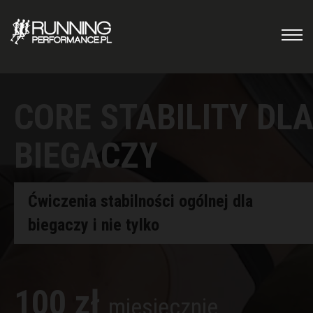
CORE STABILITY DL
BIEGACZY
Ćwiczenia stabilności ogólnej dla
biegaczy i nie tylko
100 zł
miesięcznie