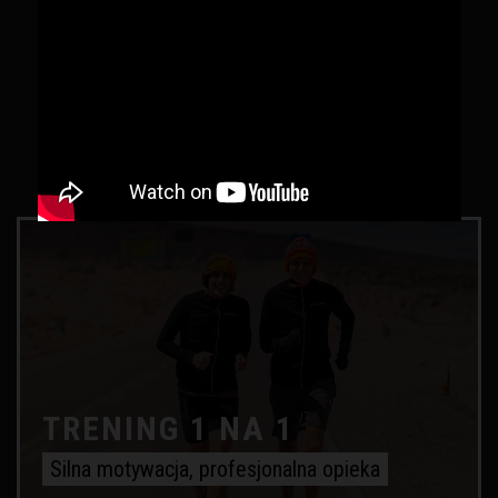
NASZA OFERTA
TRENING 1 NA 1
Silna motywacja, profesjonalna opieka