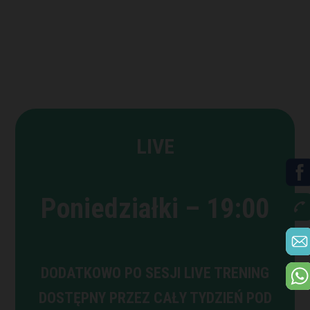
LIVE
Poniedziałki – 19:00
DODATKOWO PO SESJI LIVE TRENING
DOSTĘPNY PRZEZ CAŁY TYDZIEŃ POD