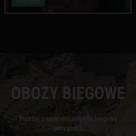
SPRAWDŹ
OBOZY BIEGOWE
Przeżyj z nami niesamowitą biegową
przygodę!