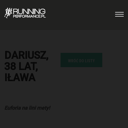
DARIUSZ,
WRÓĆ DO LISTY
38 LAT,
IŁAWA
Euforia na lini mety!