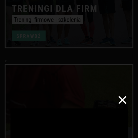
TRENINGI DLA FIRM
Treningi firmowe i szkolenia
SPRAWDŹ
>
CORE & STRENGTH LIVE
Trenuj z nami co tydzień ONLINE