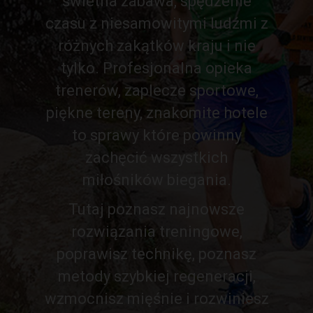
świetna zabawa, spędzenie
czasu z niesamowitymi ludźmi z
różnych zakątków kraju i nie
tylko. Profesjonalna opieka
trenerów, zaplecze sportowe,
piękne tereny, znakomite hotele
to sprawy które powinny
zachęcić wszystkich
miłośników biegania.
Tutaj poznasz najnowsze
rozwiązania treningowe,
poprawisz technikę, poznasz
metody szybkiej regeneracji,
wzmocnisz mięśnie i rozwiniesz