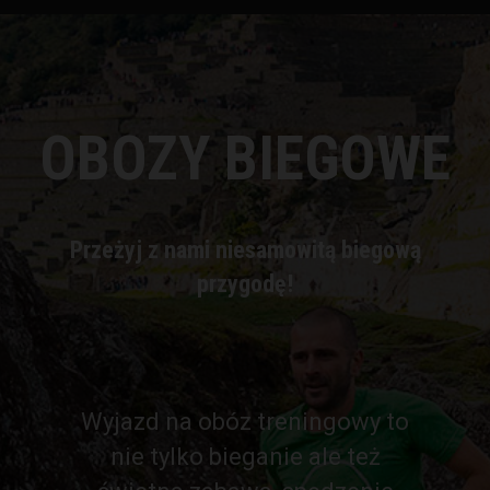
OBOZY BIEGOWE
Przeżyj z nami niesamowitą biegową
przygodę!
Wyjazd na obóz treningowy to
nie tylko bieganie ale też