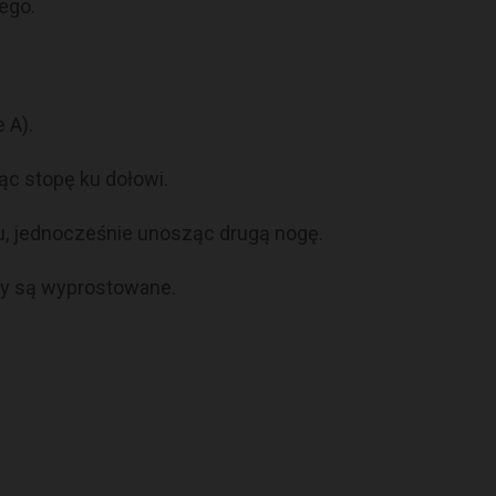
ego.
 A).
ąc stopę ku dołowi.
, jednocześnie unosząc drugą nogę.
cy są wyprostowane.