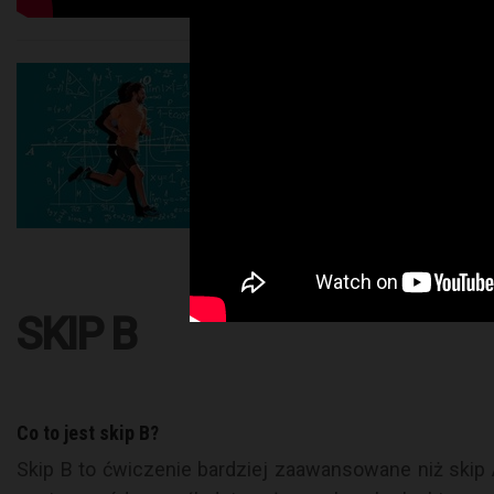
SKIP B
Co to jest skip B?
Skip B to ćwiczenie bardziej zaawansowane niż skip