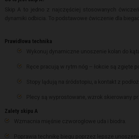
Skip A to jedno z najczęściej stosowanych ćwicze
dynamiki odbicia. To podstawowe ćwiczenie dla bieg
Prawidłowa technika
Wykonuj dynamiczne unoszenie kolan do kąt
Ręce pracują w rytm nóg – łokcie są zgięte p
Stopy lądują na śródstopiu, a kontakt z podłoż
Plecy są wyprostowane, wzrok skierowany prz
Zalety skipu A
Wzmacnia mięśnie czworogłowe uda i biodra.
Poprawia technikę biegu poprzez lepsze unoszenie