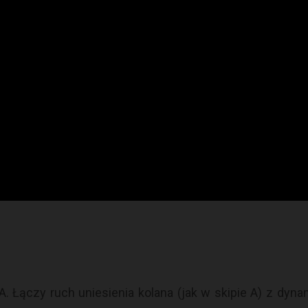
 A. Łączy ruch uniesienia kolana (jak w skipie A) z d