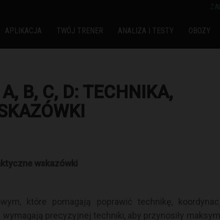
ZA
APLIKACJA
TWÓJ TRENER
ANALIZA I TESTY
OBOZY
A, B, C, D: TECHNIKA,
WSKAZÓWKI
 praktyczne wskazówki
wym, które pomagają poprawić technikę, koordynacj
y wymagają precyzyjnej techniki, aby przynosiły maksym