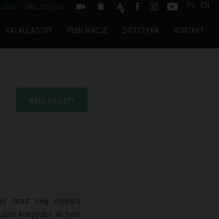
PL
EN
LOGUJ / ZAREJESTRUJ
KALKULATORY
PUBLIKACJE
DIETETYKA
KONTAKT
WRÓĆ DO LISTY
ę oraz siłę mięśni
alne korzyści. W tym