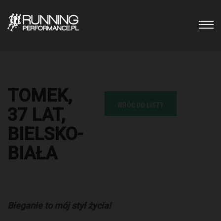
TOMEK,
WRÓĆ DO LISTY
37 LAT,
BIELSKO-
BIAŁA
Bieganie to mój styl życia!