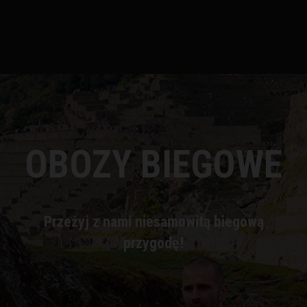
OBOZY BIEGOWE
Przeżyj z nami niesamowitą biegową
przygodę!