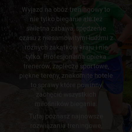
Wyjazd na obóz treningowy to
nie tylko bieganie ale też
świetna zabawa, spędzenie
czasu z niesamowitymi ludźmi z
różnych zakątków kraju i nie
tylko. Profesjonalna opieka
trenerów, zaplecze sportowe,
piękne tereny, znakomite hotele
to sprawy które powinny
zachęcić wszystkich
miłośników biegania.
Tutaj poznasz najnowsze
rozwiązania treningowe,