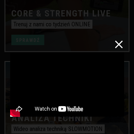
CORE & STRENGTH LIVE
Trenuj z nami co tydzień ONLINE
SPRAWDŹ
ANALIZA TECHNIKI
Wideo analiza techniką SLOWMOTION