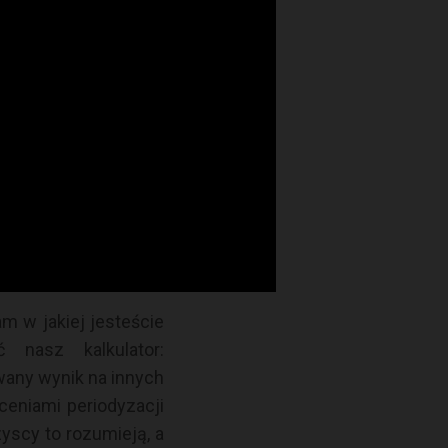
 startowej i raczej
riery, a raczej jej
oju Waszego ciała i
biegany rok dokłada
nie biegu nie oznacza
w warunkach zawodów
 w mniejszym biegu.
najmniejszego sensu
m w jakiej jesteście
 nasz kalkulator:
owany wynik na innych
ceniami periodyzacji
yscy to rozumieją, a