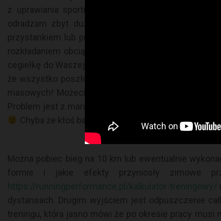
z uprawiania sportu a nie jednorazowy wybryk
J
odradzam zbyt dużą ilość startów w zawodach. Dla
przystankiem lub przesunięciem priorytetów. Wam r
rozkładaniem obciążeń w czasie. Musicie mieć na u
cegiełkę do Waszej ogólnej formy i pozwala osiągać le
że wszystko poszło na marne. Oznacza to że nie m
masowych! Możecie zweryfikować je na przykład w 
Problem jest z maratończykami, którym nie zalecam
Chyba że ktoś bardzo chce
Można pobiec bieg na 10 km lub ewentualnie wykonać
formie i jakie efekty przyniosły zimowe pr
https://runningperformance.pl/kalkulator-treningowy/
dystansach. Drugim wyjściem jest odpuszczenie całk
treningu, która jasno mówi że po okresie pracy musi 