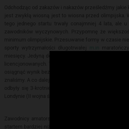
Odchodząc od zakazów i nakazów prześledźmy jakie k
jest zwykłą wiosną jest to wiosna przed olimpijska.
tego jednego startu trwały conajmniej 4 lata, ale 
zawodników wyczynowych. Przypomnę że większość z
minimum olimpijskie. Przesuwanie formy w czasie nie w
sporty wytrzymałości długotrwałej
m.in
maratończyc
miesięcy. Jedyną deską ratunku może być decyzja orga
licencjonowanych. Tak postąpiło Tokio podczas tegor
osiągnąć wynik bez kibiców przy pustych stadionach? 
znaliśmy. A co dalej? Kolejnym krokiem są same Letni
odbyły się 3-krotnie w 1916 roku w Berlinie (I woj
Londynie (II wojna światowa). Miejmy nadzieję że do te
Zawodnicy amatorscy mają mniejsze zmartwienia n
startem bardziej niż Olimpijczycy. Przypomnę tylko ż