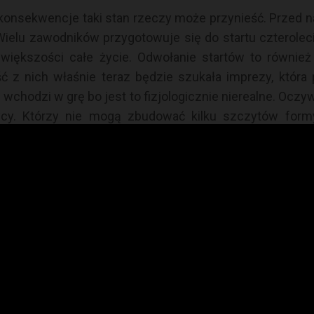
onsekwencje taki stan rzeczy może przynieść. Przed na
 Wielu zawodników przygotowuje się do startu czterolec
u większości całe życie. Odwołanie startów to równie
 nich właśnie teraz będzie szukała imprezy, która 
chodzi w grę bo jest to fizjologicznie nierealne. Oczy
y. Którzy nie mogą zbudować kilku szczytów formy
nizatorów o przeprowadzeniu imprezy tylko dla tzw. eli
ocznego maratonu. Wtedy odbędzie się rywalizacja spor
Teoretycznie tak, ale napewno nie będzie to święto spor
e Igrzyska czy się odbędą? Przypomnijmy, że Letnie Igrz
en światowa), w 1940 roku w Helsinkach (II wojna świa
go nie dojdzie. Byłby to cios dla światowego sportu.
iż wyczynowcy. Choć czasami wydaje mi się że prze
e sport w wydaniu amatorskim to umiejętność czerpania 