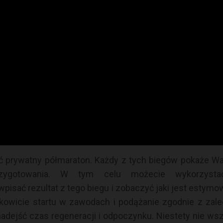
a osobiście nie jestem zwolennikiem bogatej strategi
tego odwołanie imprezy nie jest końcem biegowej ka
ównież radze patrzenie pod kontem długofalowego rozw
wadze że przepracowana zima nie przepada. Każdy prze
psze rezultaty i cieszyć się z rozwoju. Dlatego odwoła
acie możliwości zweryfikowania swoich przygotowań 
warunkach osobistego sprawdzianu lub wziąć udział
 wykonywanie sprawdzianu maratońskiego bo nie ma to 
 prywatny półmaraton. Każdy z tych biegów pokaże Wa
zygotowania. W tym celu możecie wykorzystać
wpisać rezultat z tego biegu i zobaczyć jaki jest estym
owicie startu w zawodach i podążanie zgodnie z zale
nadejść czas regeneracji i odpoczynku. Niestety nie wsz