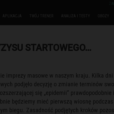
ZA
APLIKACJA
TWÓJ TRENER
ANALIZA I TESTY
OBOZY
YZYSU STARTOWEGO…
kie imprezy masowe w naszym kraju. Kilka dni
ych podjęło decyzję o zmianie terminów swoi
rozszerzającej się „epidemii” prawdopodobnie 
bnie będziemy mieć pierwszą wiosnę podczas k
dnym biegu. Zasadność podjętych kroków pozo