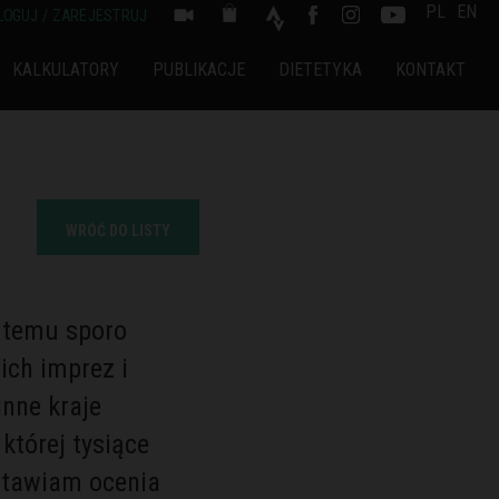
PL
EN
LOGUJ / ZAREJESTRUJ
KALKULATORY
PUBLIKACJE
DIETETYKA
KONTAKT
WRÓĆ DO LISTY
 temu sporo
ch imprez i
inne kraje
tórej tysiące
stawiam ocenia