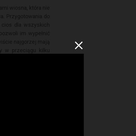
mi wiosna, która nie
ia. Przygotowania do
ż cios dla wszyskich
pozwoli im wypełnić
wiście najgorzej mają
 w przeciągu kilku
ty, czyli zawodników
towa ale czy uda się
tu jakie do tej pory
yska Olimpijskie nie
towa), w 1944 roku w
jmują się wiosennym
radości długotrwałej