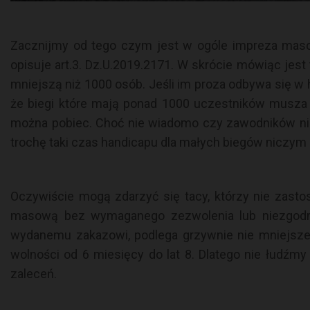
Zacznijmy od tego czym jest w ogóle impreza maso
opisuje art.3. Dz.U.2019.2171. W skrócie mówiąc jest 
mniejszą niż 1000 osób. Jeśli im proza odbywa się w h
że biegi które mają ponad 1000 uczestników musza
można pobiec. Choć nie wiadomo czy zawodników ni
trochę taki czas handicapu dla małych biegów niczym
Oczywiście mogą zdarzyć się tacy, którzy nie zasto
masową bez wymaganego zezwolenia lub niezgodn
wydanemu zakazowi, podlega grzywnie nie mniejszej
wolności od 6 miesięcy do lat 8. Dlatego nie łudźmy 
zaleceń.