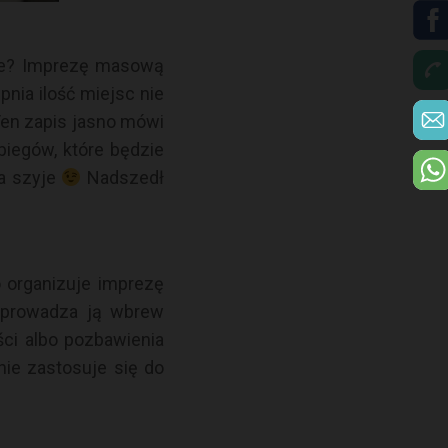
ane? Imprezę masową
pnia ilość miejsc nie
 Ten zapis jasno mówi
iegów, które będzie
a szyje
Nadszedł
o organizuje imprezę
eprowadza ją wbrew
ci albo pozbawienia
nie zastosuje się do