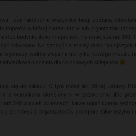
wa i czy faktycznie wszystkie biegi zostaną odwoł
to impreza w której bierze udział lub organizator udostę
ali lub budynku ilośc miejsc jest nie mniejsza niż 300.
 być odwołane. Na szczęście mamy dużo mniejszych b
e wypłoszy widmo złapania nie tylko nowego medalu n
 niehandlowa niedziela dla osiedlowych sklepików
sują się do zakazu. O tym mówi art. 58 tej ustawy. Kt
ie z warunkami określonymi w zezwoleniu albo prz
 niż 240 stawek dziennych, karze ograniczenia wolnoś
się że któryś z organizatorów podejmie takie ryzyko i 