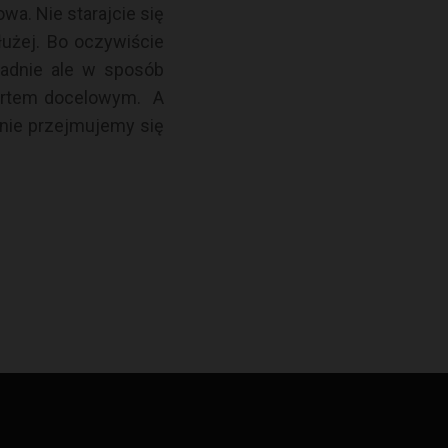
a. Nie starajcie się
łużej. Bo oczywiście
padnie ale w sposób
artem docelowym.
A
 nie przejmujemy się