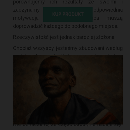
porównujemy ich rezultaty ze swoimi i
zaczynamy wierzyć, że odpowiednia
KUP PRODUKT
motywacja oraz ciężka praca muszą
doprowadzić każdego do podobnego miejsca.
Rzeczywistość jest jednak bardziej złożona.
Chociaż wszyscy jesteśmy zbudowani według
podobnych zasad, różnimy się pod względem
predyspozycji fizjologicznych, budowy ciała,
ekonomii ruchu, odporności na zmęczenie,
możliwości regeneracyjnych oraz reakcji na
trening. To samo obciążenie może u jednej
osoby wywołać bardzo dużą poprawę, a u innej
przynieść znacznie mniejszy efekt albo
prowadzić do przeciążenia.
Nie oznacza to, że część osób „nie nadaje się”