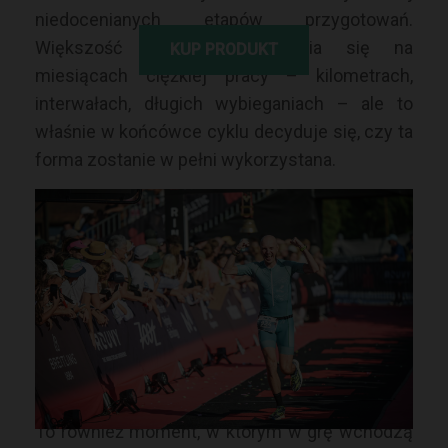
niedocenianych etapów przygotowań.
Większość zawodników skupia się na
KUP PRODUKT
miesiącach ciężkiej pracy – kilometrach,
interwałach, długich wybieganiach – ale to
właśnie w końcówce cyklu decyduje się, czy ta
forma zostanie w pełni wykorzystana.
Z punktu widzenia fizjologii wysiłku, organizm
w tym okresie przechodzi
proces
superkompensacji
– zmniejszamy
zmęczenie, jednocześnie utrzymując
adaptacje wypracowane wcześniej.
Odpowiednio przeprowadzony
tapering
pozwala „odsłonić” formę, która już istnieje. Zły
tapering – może ją skutecznie zablokować.
To również moment, w którym w grę wchodzą