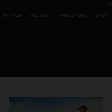
ZA
APLIKACJA
TWÓJ TRENER
ANALIZA I TESTY
OBOZY
A