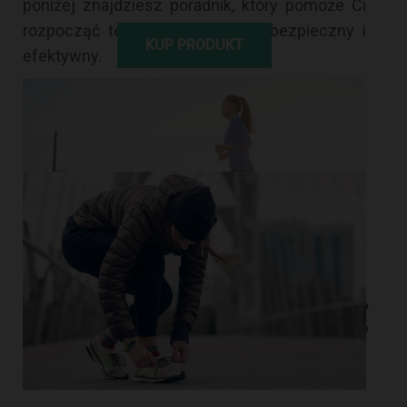
poniżej znajdziesz poradnik, który pomoże Ci
rozpocząć ten sport w sposób bezpieczny i
KUP PRODUKT
efektywny.
KROK
1.
PRZYGOTOWANIE
DO BIEGANIA